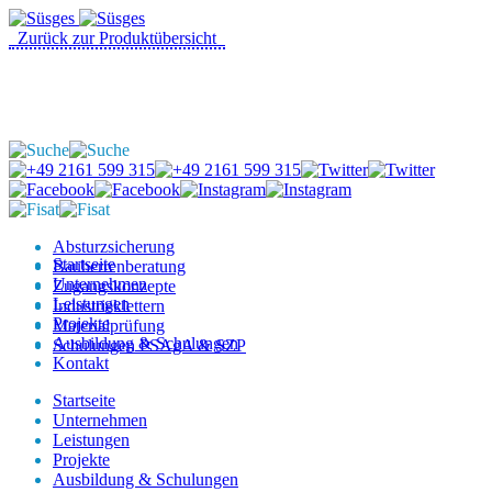
Zurück zur Produktübersicht
Absturzsicherung
Startseite
Bauherrenberatung
Unternehmen
Zugangskonzepte
Leistungen
Industrieklettern
Projekte
Materialprüfung
Ausbildung & Schulungen
Schulungen PSAgA & SZP
Kontakt
Startseite
Unternehmen
Leistungen
Projekte
Ausbildung & Schulungen