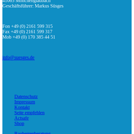
41065 Mönchengladbach
Geschäftsführer: Markus Süsges
Fon +49 (0) 2161 599 315
Fax +49 (0) 2161 599 317
Mob +49 (0) 170 385 44 51
info@suesges.de
Datenschutz
Impressum
Kontakt
Seite empfehlen
Actsafe
Shop
Bauherren­beratung