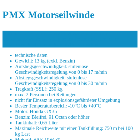
PMX Motorseilwinde
Die motorbetriebene ActSafe PMX Seilwinde ist eine
Benzinmotorwinde mit völlig neuer Treibscheibe und einer
einfacheren Positionierungs- und Ablassfunktion.
technische daten
Gewicht: 13 kg (exkl. Benzin)
Aufstiegsgeschwindigkeit: stufenlose
Geschwindigkeitsregelung von 0 bis 17 m/min
Abstiegsgeschwindigkeit: stufenlose
Geschwindigkeitsregelung von 0 bis 30 m/min
Tragkraft (SSL): 250 kg
max. 2 Personen bei Rettungen
nicht für Einsatz in explosionsgefährdeter Umgebung
Bester Temperaturbereich: -10°C bis +40°C
Motor: Honda GX35
Benzin: Bleifrei, 91 Octan oder höher
Tankinhalt: 0,65 Liter
Maximale Reichweite mit einer Tankfüllung: 750 m bei 100
kg Last
Motoröl: SAE 10W-30