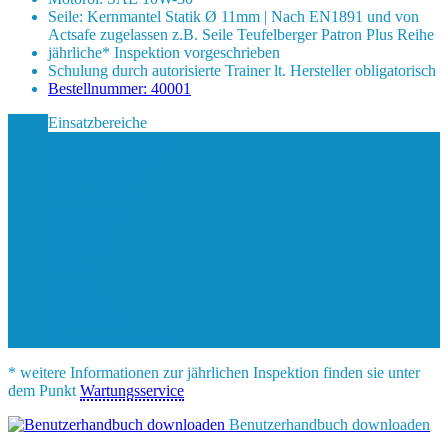
Seile: Kernmantel Statik Ø 11mm | Nach EN1891 und von
Actsafe zugelassen z.B. Seile Teufelberger Patron Plus Reihe
jährliche* Inspektion vorgeschrieben
Schulung durch autorisierte Trainer lt. Hersteller obligatorisch
Bestellnummer: 40001
Einsatzbereiche
Seilbasierte Arbeiten
Industrieklettern
Freileitungsbau
Höhenarbeiten
Lasttransport
Mobilfunk
Windkraft
Militär
Polizei
Feuerwehr
Bergrettung
Katastrophenschutz
* weitere Informationen zur jährlichen Inspektion finden sie unter
dem Punkt
Wartungsservice
Benutzerhandbuch downloaden