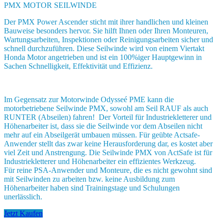
PMX MOTOR SEILWINDE
Der PMX Power Ascender sticht mit ihrer handlichen und kleinen
Bauweise besonders hervor. Sie hilft Ihnen oder Ihren Monteuren,
Wartungsarbeiten, Inspektionen oder Reinigungsarbeiten sicher und
schnell durchzuführen. Diese Seilwinde wird von einem Viertakt
Honda Motor angetrieben und ist ein 100%iger Hauptgewinn in
Sachen Schnelligkeit, Effektivität und Effizienz.
Im Gegensatz zur Motorwinde Odysseé PME kann die
motorbetriebene Seilwinde PMX, sowohl am Seil RAUF als auch
RUNTER (Abseilen) fahren! Der Vorteil für Industriekletterer und
Höhenarbeiter ist, dass sie die Seilwinde vor dem Abseilen nicht
mehr auf ein Abseilgerät umbauen müssen. Für geübte Actsafe-
Anwender stellt das zwar keine Herausforderung dar, es kostet aber
viel Zeit und Anstrengung. Die Seilwinde PMX von ActSafe ist für
Industriekletterer und Höhenarbeiter ein effizientes Werkzeug.
Für reine PSA-Anwender und Monteure, die es nicht gewohnt sind
mit Seilwinden zu arbeiten bzw. keine Ausbildung zum
Höhenarbeiter haben sind Trainingstage und Schulungen
unerlässlich.
Jetzt Kaufen