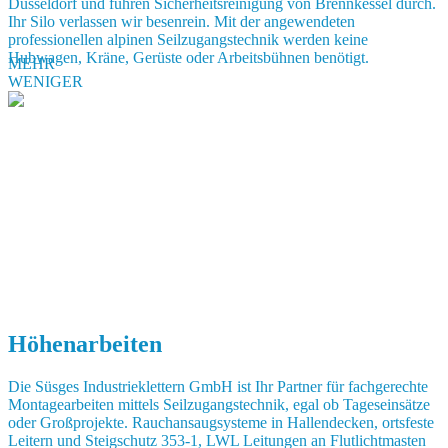
Düsseldorf und führen Sicherheitsreinigung von Brennkessel durch.
Ihr Silo verlassen wir besenrein. Mit der angewendeten
professionellen alpinen Seilzugangstechnik werden keine
Hubwagen, Kräne, Gerüste oder Arbeitsbühnen benötigt.
MEHR
WENIGER
Höhenarbeiten
Die Süsges Industrieklettern GmbH ist Ihr Partner für fachgerechte
Montagearbeiten mittels Seilzugangstechnik, egal ob Tageseinsätze
oder Großprojekte. Rauchansaugsysteme in Hallendecken, ortsfeste
Leitern und Steigschutz 353-1, LWL Leitungen an Flutlichtmasten