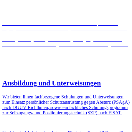
ActSafe Seilwinden
ActSafe Seilwinden werden bei Arbeiten in Höhen, an schwer
zugänglichen Bereichen oder in eingeschränkten Platzverhältnissen
eingesetzt. Die benötigten Kenntnisse können nur durch ausgiebiges
Training und regelmäßige Fortbildungen angeeignet werden. Als
zertifizierte Partner bietet Süsges Industrielettern Schulungen für die
richtige Nutzungen der ActSafe Seilwinden.
Mehr über Actsafe
Ausbildung und Unterweisungen
Wir bieten Ihnen fachbezogene Schulungen und Unterweisungen
zum Einsatz persönlicher Schutzausrüstung gegen Absturz (PSAgA)
nach DGUV Richtlinien, sowie ein fachliches Schulungsprogramm
zur Seilzugangs- und Positionierungstechnik (SZP) nach FISAT.