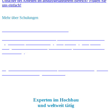
Unsicher bei Arbeiten im absturzgefährdetem Bereich? Fragen Sie
uns einfach!
Mehr über Schulungen
SÜSGES INDUSTRIEKLETTERSHOP
In unserem Ladenlokal finden Sie professionelle Schutzausrüstung
gegen Absturz, Höhensicherungsgeräte, Rettungsgeräte, sowie
PSAgA Sets für Handwerker, Höhenarbeiter, Industriekletterer &
Höhenrettung.
Legen Sie Wert auf Sicherheit und professionelle Betreuung? Dann
testen Sie die Ausrüstung direkt bei uns!
Zum Süsges Industrieklettersshop
Experten im Hochbau
und weltweit tätig