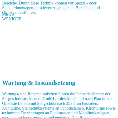
Bereiche. Durch diese Technik können wir Spezial- oder
Standardmontagen, in schwer zugänglichen Bereichen und
Objekten ausführen.
MEHR
WENIGER
Wartung & Instandsetzung
Wartungs- und Reparaturarbeiten führen die Industriekletterer der
Süsges Industrieklettern GmbH professionell und nach Plan durch.
Ortsfeste Leitern mit Steigschutz nach 353-1 an Fassaden,
Kühltürme, Steigschutzsysteme an Schornsteinen, Kirchtürme sowie
technische Einrichtungen an Funkmasten und Mobilfunkanlagen,
werden durch uns montiert und gewartet. Den Bereich der