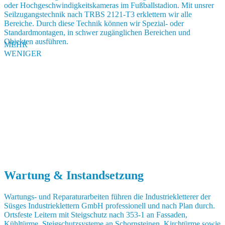
oder Hochgeschwindigkeitskameras im Fußballstadion. Mit unsrer
Seilzugangstechnik nach TRBS 2121-T3 erklettern wir alle
Bereiche. Durch diese Technik können wir Spezial- oder
Standardmontagen, in schwer zugänglichen Bereichen und
Objekten ausführen.
MEHR
WENIGER
Wartung & Instandsetzung
Wartungs- und Reparaturarbeiten führen die Industriekletterer der
Süsges Industrieklettern GmbH professionell und nach Plan durch.
Ortsfeste Leitern mit Steigschutz nach 353-1 an Fassaden,
Kühltürme, Steigschutzsysteme an Schornsteinen, Kirchtürme sowie