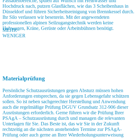
Fassadenbereiche, spülen auf Wunsch mit Heißwasser und
Hochdruck nach, putzen Glasflächen, wie das 3 Scheibenhaus in
Düsseldorf und führen Sicherheitsreinigung von Brennkessel durch.
Ihr Silo verlassen wir besenrein. Mit der angewendeten
professionellen alpinen Seilzugangstechnik werden keine
Hubwagen, Kräne, Gerüste oder Arbeitsbühnen benötigt.
MEHR
WENIGER
Materialprüfung
Persönliche Schutzausrüstungen gegen Absturz müssen hohen
Anforderungen entsprechen, da sie gegen Lebensgefahr schützen
sollen. So ist neben sachgerechter Herstellung und Anwendung
auch die regelmäßige Prüfung DGUV Grundsatz 312-906 dieser
Ausrüstungen erforderlich. Gerne führen wir die Prüfung Ihrer
PSAgA – Schutzausrüstung durch und managen die relevanten
Unterlagen für Sie. Das Beste ist, das wir Sie in der Zukunft
rechtzeitig an die nächsten anstehenden Termine zur PSAgA-
Prüfung oder auch gerne an Ihrer Wiederholungsunterweisung