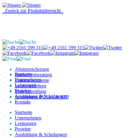
Zurück zur Produktübersicht
Absturzsicherung
Startseite
Bauherrenberatung
Unternehmen
Zugangskonzepte
Leistungen
Industrieklettern
Projekte
Materialprüfung
Ausbildung & Schulungen
Schulungen PSAgA & SZP
Kontakt
Startseite
Unternehmen
Leistungen
Projekte
Ausbildung & Schulungen