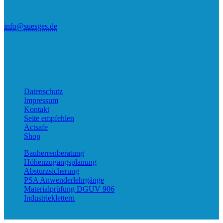
info@suesges.de
Datenschutz
Impressum
Kontakt
Seite empfehlen
Actsafe
Shop
Bauherren­beratung
Höhenzugangs­planung
Absturz­sicherung
PSA Anwender­lehrgänge
Material­prüfung DGUV 906
Industrie­klettern