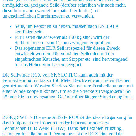
ermöglicht es, geeignete Seile (darüber schreiben wir noch mehr,
diese Information werdet ihr später hier finden) mit
unterschiedlichen Durchmessern zu verwenden.
Seile, um Personen zu heben, müssen nach EN1891 A
zertifiziert sein.
Für Lasten die schwerer als 150 kg sind, wird der
Seildurchmesser von 11 mm zwingend empfohlen.
Das sogenannte ELR Seil ist speziell für diesen Zweck
entwickelt worden. Die vernähten Seilenden mit der
eingebrachten Kausche, mit Stopper etc. sind hervorragend
für das Heben von Lasten geeignet.
Die Seilwinde RCX von SKYLOTEC kann auch mit der
Fernbedienung mit bis zu 150 Meter Reichweite auf freien Flächen
genutzt werden. Wussten Sie dass Sie mehrere Fernbedienungen mit
einer Winde koppeln können, um so die Strecke zu vergrößern? So
können Sie in unwegsamem Gelände über längere Strecken agieren.
250Kg SWL -> Die neue ActSafe RCX ist die ideale Ergänzung für
das Equipment der Höhenretter der Feuerwehr oder des
Technischen Hilfs Werk (THW). Dank der flexiblen Nutzung,
schnellen Installation und Demontage ist die RCX eine geniale