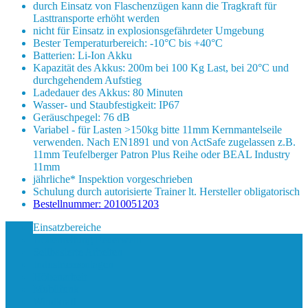
durch Einsatz von Flaschenzügen kann die Tragkraft für
Lasttransporte erhöht werden
nicht für Einsatz in explosionsgefährdeter Umgebung
Bester Temperaturbereich: -10°C bis +40°C
Batterien: Li-Ion Akku
Kapazität des Akkus: 200m bei 100 Kg Last, bei 20°C und
durchgehendem Aufstieg
Ladedauer des Akkus: 80 Minuten
Wasser- und Staubfestigkeit: IP67
Geräuschpegel: 76 dB
Variabel - für Lasten >150kg bitte 11mm Kernmantelseile
verwenden. Nach EN1891 und von ActSafe zugelassen z.B.
11mm Teufelberger Patron Plus Reihe oder BEAL Industry
11mm
jährliche* Inspektion vorgeschrieben
Schulung durch autorisierte Trainer lt. Hersteller obligatorisch
Bestellnummer: 2010051203
Einsatzbereiche
Höhenrettung Feuerwehr
Seilbasierte Arbeiten
Industriemontagen
Höhenarbeit
Mobilfunk
Windkraft