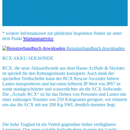
Bau
Militär
Polizei
Katastrophenschutz
geschlossene Räume – Confined Spaces
* weitere Informationen zur jährlichen Inspektion finden sie unter
dem Punkt
Wartungsservice
Benutzerhandbuch downloaden
RCX AKKU SEILWINDE
RCX, die neue Akkuseilwinde aus dem Hause ActSafe & Skylotec
ist speziell für den Rettungseinsatz konzipiert. Auch dank der
speziellen Treibscheibe kann der RCX Rescue Ascender höhere
Lasten transportieren und hat einen höheren IP Wert von IP67 ist
somit staubgeschützter und wasserdichter als die ACX-Seilwinde.
Die „Actsafe RCX“ ist für das Heben von Personen und Lasten mit
einer zulässigen Nutzlast von 250 Kilogramm geeignet, wir erinnern
uns das die ACX mit nur 200 Kg SWL deutlich darunter liegt.
Die hohe Traglast ist ein Vorteil gegenüber bisher verfügbaren
Lösungen. Das neue variable Seilaufnahme-System des Geräts