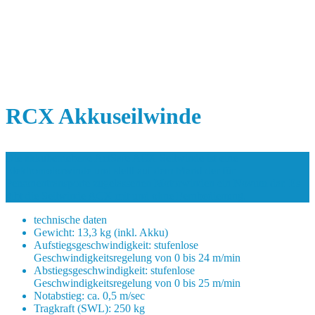
RCX Akkuseilwinde
Die akkubetriebene ActSafe ACX Seilwinde ist eine
Elektromotorwinde und stellt auf dem Markt der für
Personentransporte zugelassenen Motorwinden ein Novum dar. Es
gibt die Seilwinde ACX mit und ohne Fernbedienung.
technische daten
Gewicht: 13,3 kg (inkl. Akku)
Aufstiegsgeschwindigkeit: stufenlose
Geschwindigkeitsregelung von 0 bis 24 m/min
Abstiegsgeschwindigkeit: stufenlose
Geschwindigkeitsregelung von 0 bis 25 m/min
Notabstieg: ca. 0,5 m/sec
Tragkraft (SWL): 250 kg