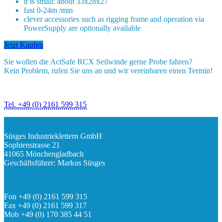
it is small: about 33x28x27
fast 0-24m /min
clever accessories such as rigging frame and operation via
PowerSupply are optionally available
Jetzt Kaufen
Sie wollen die ActSafe RCX Seilwinde gerne Probe fahren?
Kein Problem, rufen Sie uns an und wir vereinbaren einen Termin!
Tel. +49 (0) 2161 599 315
Süsges Industrieklettern GmbH
Sophienstrasse 21
41065 Mönchengladbach
Geschäftsführer: Markus Süsges
Fon +49 (0) 2161 599 315
Fax +49 (0) 2161 599 317
Mob +49 (0) 170 385 44 51