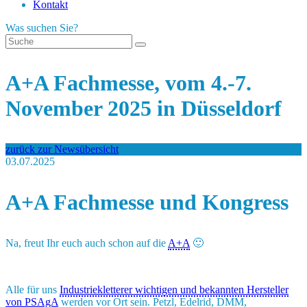
Kontakt
Was suchen Sie?
A+A Fachmesse, vom 4.-7.
November 2025 in Düsseldorf
zurück zur Newsübersicht
03.07.2025
A+A Fachmesse und Kongress
Na, freut Ihr euch auch schon auf die
A+A
🙂
Alle für uns
Industriekletterer wichtigen und bekannten Hersteller
von PSAgA
werden vor Ort sein. Petzl, Edelrid, DMM,