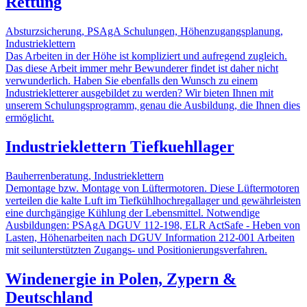
Rettung
Absturzsicherung, PSAgA Schulungen, Höhenzugangsplanung,
Industrieklettern
Das Arbeiten in der Höhe ist kompliziert und aufregend zugleich.
Das diese Arbeit immer mehr Bewunderer findet ist daher nicht
verwunderlich. Haben Sie ebenfalls den Wunsch zu einem
Industriekletterer ausgebildet zu werden? Wir bieten Ihnen mit
unserem Schulungsprogramm, genau die Ausbildung, die Ihnen dies
ermöglicht.
Industrieklettern Tiefkuehllager
Bauherrenberatung, Industrieklettern
Demontage bzw. Montage von Lüftermotoren. Diese Lüftermotoren
verteilen die kalte Luft im Tiefkühlhochregallager und gewährleisten
eine durchgängige Kühlung der Lebensmittel. Notwendige
Ausbildungen: PSAgA DGUV 112-198, ELR ActSafe - Heben von
Lasten, Höhenarbeiten nach DGUV Information 212-001 Arbeiten
mit seilunterstützten Zugangs- und Positionierungsverfahren.
Windenergie in Polen, Zypern &
Deutschland