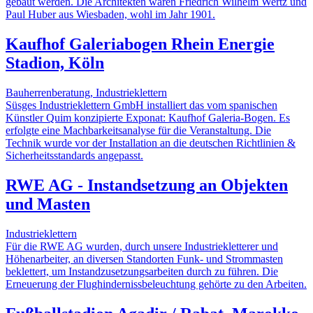
gebaut werden. Die Architekten waren Friedrich Wilhelm Wertz und
Paul Huber aus Wiesbaden, wohl im Jahr 1901.
Kaufhof Galeriabogen Rhein Energie
Stadion, Köln
Bauherrenberatung, Industrieklettern
Süsges Industrieklettern GmbH installiert das vom spanischen
Künstler Quim konzipierte Exponat: Kaufhof Galeria-Bogen. Es
erfolgte eine Machbarkeitsanalyse für die Veranstaltung. Die
Technik wurde vor der Installation an die deutschen Richtlinien &
Sicherheitsstandards angepasst.
RWE AG - Instandsetzung an Objekten
und Masten
Industrieklettern
Für die RWE AG wurden, durch unsere Industriekletterer und
Höhenarbeiter, an diversen Standorten Funk- und Strommasten
beklettert, um Instandzusetzungsarbeiten durch zu führen. Die
Erneuerung der Flughindernissbeleuchtung gehörte zu den Arbeiten.