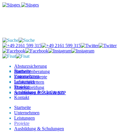
Absturzsicherung
Startseite
Bauherrenberatung
Unternehmen
Zugangskonzepte
Leistungen
Industrieklettern
Projekte
Materialprüfung
Ausbildung & Schulungen
Schulungen PSAgA & SZP
Kontakt
Startseite
Unternehmen
Leistungen
Projekte
Ausbildung & Schulungen