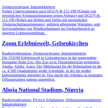
Absturzsicherung, Industrieklettern
Neben Unterweisungen nach DGUV-R-112-198 (Einsatz von
persönlichen Schutzausrüstungen gegen Absturz) und DGUV-R-
112-199 (Retten aus Höhen und Tiefen mit persönlichen
Absturzschutzausrüstungen), gehören allgemeine Wartungs- und
Servicearbeiten von Windkraftanlagen im Onshorebereich zu
unserem Leistungsspektrum.
Zoom Erlebniswelt, Gelsenkirchen
Bauherrenberatung, Absturzsicherung, Industrieklettern
Die ZOOM Erlebniswelt in Gelsenkirchen ist der umgestaltete
ehemalige Ruhr-Zoo. Der Zoo ist in Themenbereiche gegliedert:
Alaska, Afrika, Asien. Der Mittelpunkt für die Höhenarbeit ist die
ca. 4.500 Quadratmeter große Asienhalle, in der ein großer
Indoorspielplatz integriert ist. Das macht die Arbeiten zu normalen
Öffnungszeiten nahezu unmöglich.
Abuja National Stadium, Nigeria
Bauherrenberatung, PSAgA Schulungen, Höhenzugangsplanung,
Industrieklettern