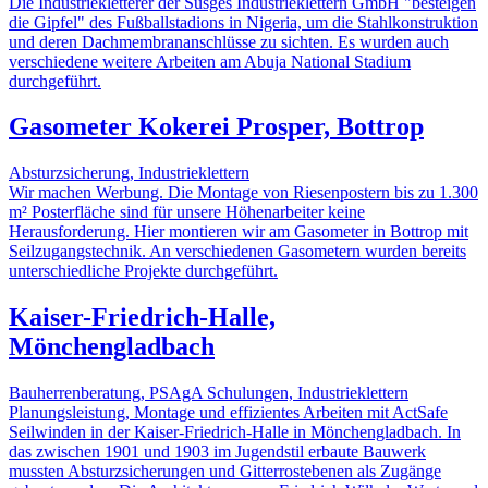
Die Industriekletterer der Süsges Industrieklettern GmbH "besteigen
die Gipfel" des Fußballstadions in Nigeria, um die Stahlkonstruktion
und deren Dachmembrananschlüsse zu sichten. Es wurden auch
verschiedene weitere Arbeiten am Abuja National Stadium
durchgeführt.
Gasometer Kokerei Prosper, Bottrop
Absturzsicherung, Industrieklettern
Wir machen Werbung. Die Montage von Riesenpostern bis zu 1.300
m² Posterfläche sind für unsere Höhenarbeiter keine
Herausforderung. Hier montieren wir am Gasometer in Bottrop mit
Seilzugangstechnik. An verschiedenen Gasometern wurden bereits
unterschiedliche Projekte durchgeführt.
Kaiser-Friedrich-Halle,
Mönchengladbach
Bauherrenberatung, PSAgA Schulungen, Industrieklettern
Planungsleistung, Montage und effizientes Arbeiten mit ActSafe
Seilwinden in der Kaiser-Friedrich-Halle in Mönchengladbach. In
das zwischen 1901 und 1903 im Jugendstil erbaute Bauwerk
mussten Absturzsicherungen und Gitterrostebenen als Zugänge